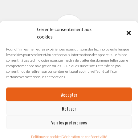
Gérer le consentement aux
cookies
Pour offrir les meilleures expériences, nous utilisons des technologies telles que
SYNAVI
les cookies pour stocker et/ou accéder aux informations des appareils. Le fait de
Syndicat National des Arts Vivants
consentir à ces technologies nous permettra de traiter des données telles que le
comportement de navigation ou les ID uniques sur ce site. Le fait de ne pas
165 avenue du Maréchal de Saxe
consentir ou de retirer son consentement peut avoir un effet négatif sur
69003 LYON
certaines caractéristiques et fonctions.
Accepter
Refuser
ESPACE ADMINISTRATION
Voir les préférences
Politique de cookies
Déclaration de confidentialité