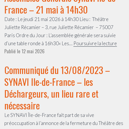
France – 21 mai à 14h30
Date : Le jeudi 21 mai 2026 à 14h30 Lieu : Théâtre
Juliette Récamier – 3, rue Juliette Récamier – 75007
Paris Ordre du Jour : L’assemblée générale sera suivie
Asse
d’une table ronde à 16h30« Les…
Poursuivre la lecture
Publié le
12 mai 2026
Génér
Synav
Communiqué du 13/08/2023 –
Ile-
de-
SYNAVI Ile-de-France – les
Franc
Déchargeurs, un lieu rare et
–
21
nécessaire
mai
Le SYNAVI Île-de-France fait part de sa vive
à
préoccupation à l’annonce de la fermeture du Théâtre des
14h3