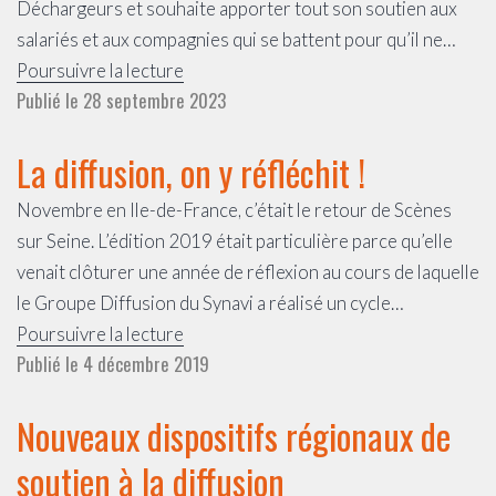
Déchargeurs et souhaite apporter tout son soutien aux
salariés et aux compagnies qui se battent pour qu’il ne…
Communiqué
Poursuivre la lecture
Publié le
28 septembre 2023
du
13/08/2023
La diffusion, on y réfléchit !
–
SYNAVI
Novembre en Ile-de-France, c’était le retour de Scènes
Ile-
sur Seine. L’édition 2019 était particulière parce qu’elle
de-
venait clôturer une année de réflexion au cours de laquelle
France
le Groupe Diffusion du Synavi a réalisé un cycle…
–
La
Poursuivre la lecture
les
Publié le
4 décembre 2019
diffusion,
Déchargeurs,
on
un
Nouveaux dispositifs régionaux de
y
lieu
réfléchit
soutien à la diffusion
rare
!