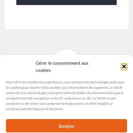
Gérer le consentement aux
cookies
Pour offrir les meilleures expériences, nous utilisons des technologies telles que
SYNAVI
les cookies pour stocker et/ou accéder aux informations des appareils. Le fait de
Syndicat National des Arts Vivants
consentir à ces technologies nous permettra de traiter des données telles que le
comportement de navigation ou les ID uniques sur ce site. Le fait de ne pas
165 avenue du Maréchal de Saxe
consentir ou de retirer son consentement peut avoir un effet négatif sur
69003 LYON
certaines caractéristiques et fonctions.
Accepter