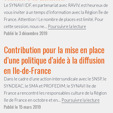
et
Le SYNAVI IDF, en partenariat avec RAVIV, est heureux de
nécessaire
vous inviter à un temps d’information avec la Région Île de
France. Attention ! Le nombre de places est limité. Pour
Nouveaux
cette session, nous ne…
Poursuivre la lecture
Publié le
3 décembre 2019
dispositifs
régionaux
Contribution pour la mise en place
de
soutien
d’une politique d’aide à la diffusion
à
en Ile-de-France
la
diffusion
​Dans le cadre d’une action intersyndicale avec le SNSP, le
SYNDEAC, le SMA et PROFEDIM, le SYNAVI Ile de
France a rencontré les responsables culture de la Région
Contri
Ile de France en octobre et en…
Poursuivre la lecture
Publié le
15 mars 2019
pour