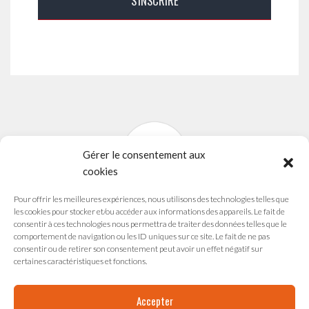
Gérer le consentement aux
cookies
Pour offrir les meilleures expériences, nous utilisons des technologies telles que
SYNAVI
les cookies pour stocker et/ou accéder aux informations des appareils. Le fait de
Syndicat National des Arts Vivants
consentir à ces technologies nous permettra de traiter des données telles que le
comportement de navigation ou les ID uniques sur ce site. Le fait de ne pas
165 avenue du Maréchal de Saxe
consentir ou de retirer son consentement peut avoir un effet négatif sur
69003 LYON
certaines caractéristiques et fonctions.
Accepter