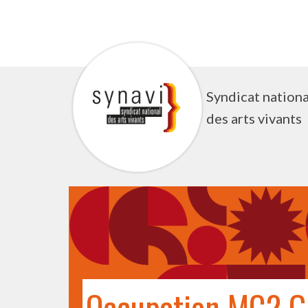
Aller
au
contenu
Syndicat nationa
des arts vivants
Occupation MC2 G