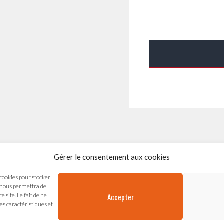
Gérer le consentement aux cookies
s Arts Vivants
 cookies pour stocker
chal de Saxe
s nous permettra de
Accepter
 site. Le fait de ne
es caractéristiques et