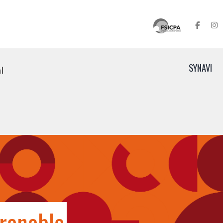
SYNAVI
l
renoble