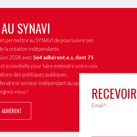
 AU SYNAVI
x et permettre au SYNAVI de poursuivre ses
de la création indépendante.
sion 2024 avec
564 adhérent.e.s, dont 75
st essentielle pour faire entendre votre voix
tions des politiques publiques.
fendre le secteur indépendant du spectacle
RECEVOIR
joignez-nous !
Email*
R ADHÉRENT