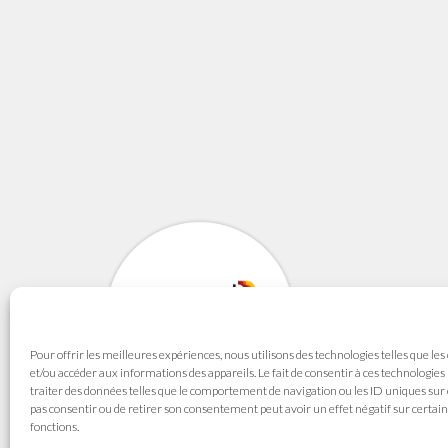
SYNAVI
Syndicat National de
Pour offrir les meilleures expériences, nous utilisons des technologies telles que les
165 avenue du Maré
et/ou accéder aux informations des appareils. Le fait de consentir à ces technologie
69003 LYON
traiter des données telles que le comportement de navigation ou les ID uniques sur ce
pas consentir ou de retirer son consentement peut avoir un effet négatif sur certain
fonctions.