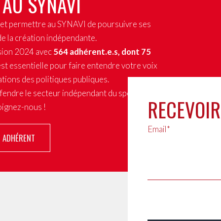
 AU SYNAVI
x et permettre au SYNAVI de poursuivre ses
de la création indépendante.
sion 2024 avec
564 adhérent.e.s, dont 75
st essentielle pour faire entendre votre voix
tions des politiques publiques.
fendre le secteur indépendant du spectacle
RECEVOIR
joignez-nous !
Email*
R ADHÉRENT