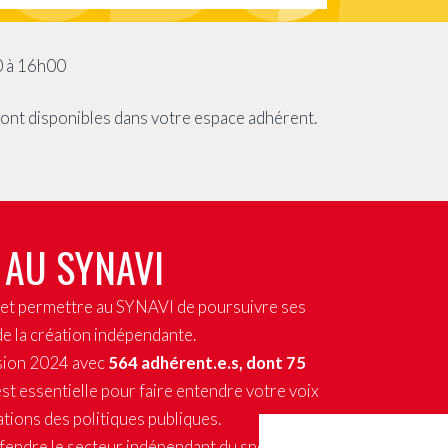
 à 16h00
sont disponibles dans votre espace adhérent.
 AU SYNAVI
x et permettre au SYNAVI de poursuivre ses
de la création indépendante.
sion 2024 avec
564 adhérent.e.s, dont 75
st essentielle pour faire entendre votre voix
tions des politiques publiques.
fendre le secteur indépendant du spectacle