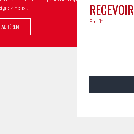
RECEVOIR
joignez-nous !
Email*
R ADHÉRENT