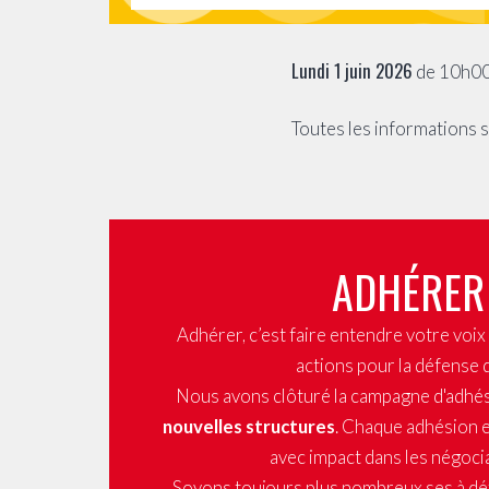
Lundi 1 juin 2026
de 10h00
Toutes les informations 
ADHÉRER
Adhérer, c’est faire entendre votre voi
actions pour la défense 
Nous avons clôturé la campagne d'adhé
nouvelles structures
. Chaque adhésion e
avec impact dans les négocia
Soyons toujours plus nombreux.ses à dé