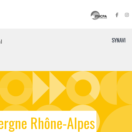
SYNAVI
l
ergne Rhône-Alpes