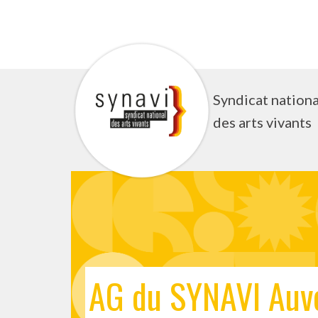
Aller
au
contenu
Syndicat nationa
des arts vivants
AG du SYNAVI Auv