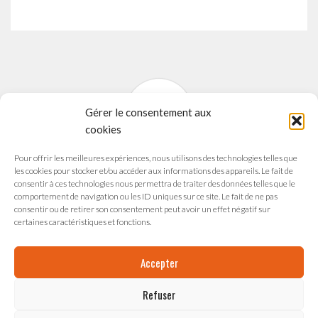
Gérer le consentement aux
cookies
Pour offrir les meilleures expériences, nous utilisons des technologies telles que
SYNAVI
les cookies pour stocker et/ou accéder aux informations des appareils. Le fait de
Syndicat National des Arts Vivants
consentir à ces technologies nous permettra de traiter des données telles que le
comportement de navigation ou les ID uniques sur ce site. Le fait de ne pas
165 avenue du Maréchal de Saxe
consentir ou de retirer son consentement peut avoir un effet négatif sur
69003 LYON
certaines caractéristiques et fonctions.
Accepter
Refuser