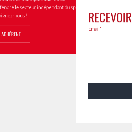
fendre le secteur indépendant du spectacle
RECEVOIR
joignez-nous !
Email*
R ADHÉRENT