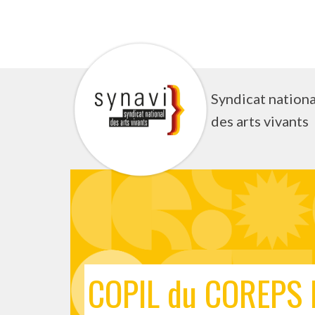
Aller
au
contenu
Syndicat nationa
des arts vivants
COPIL du COREPS 