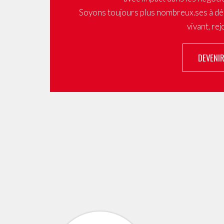
Soyons toujours plus nombreux.ses à dé
vivant, re
DEVENI