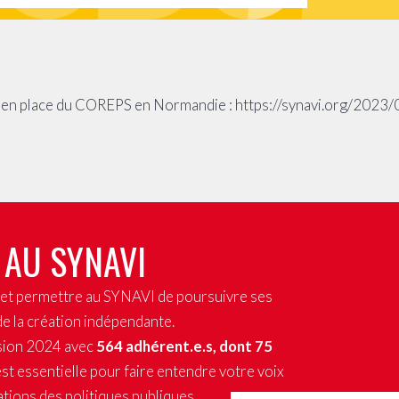
se en place du COREPS en Normandie : https://synavi.org/2023
 AU SYNAVI
x et permettre au SYNAVI de poursuivre ses
de la création indépendante.
sion 2024 avec
564 adhérent.e.s, dont 75
st essentielle pour faire entendre votre voix
tions des politiques publiques.