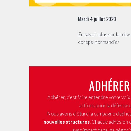
Mardi 4 juillet 2023
En savoir plus sur la mi
coreps-normandie/
ADHÉRER
Adhérer, c’est faire entendre votre voi
actions pour la défense 
Nous avons clôturé la campagne d'adhé
nouvelles structures
. Chaque adhésion e
avec impact dans les négocia