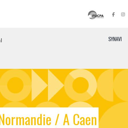
SYNAVI
l
Normandie / A Caen