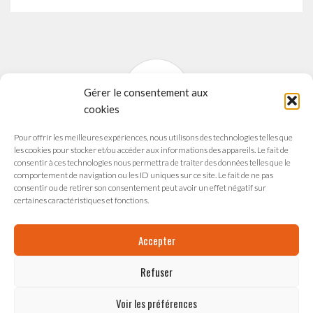
Gérer le consentement aux
cookies
Pour offrir les meilleures expériences, nous utilisons des technologies telles que
SYNAVI
les cookies pour stocker et/ou accéder aux informations des appareils. Le fait de
Syndicat National des Arts Vivants
consentir à ces technologies nous permettra de traiter des données telles que le
comportement de navigation ou les ID uniques sur ce site. Le fait de ne pas
165 avenue du Maréchal de Saxe
consentir ou de retirer son consentement peut avoir un effet négatif sur
69003 LYON
certaines caractéristiques et fonctions.
Accepter
Refuser
ESPACE ADMINISTRATION
Voir les préférences