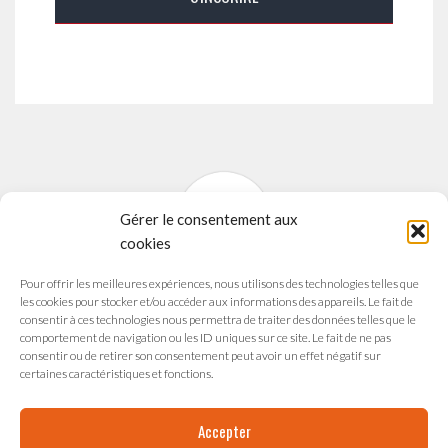
Gérer le consentement aux
cookies
Pour offrir les meilleures expériences, nous utilisons des technologies telles que
SYNAVI
les cookies pour stocker et/ou accéder aux informations des appareils. Le fait de
Syndicat National des Arts Vivants
consentir à ces technologies nous permettra de traiter des données telles que le
comportement de navigation ou les ID uniques sur ce site. Le fait de ne pas
165 avenue du Maréchal de Saxe
consentir ou de retirer son consentement peut avoir un effet négatif sur
69003 LYON
certaines caractéristiques et fonctions.
Accepter