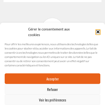
Gérer le consentement aux
cookies
Pour offrir les meilleures expériences, nous utilisons des technologies telles que
SYNAVI
les cookies pour stocker et/ou accéder aux informations des appareils. Le fait de
Syndicat National des Arts Vivants
consentir à ces technologies nous permettra de traiter des données telles que le
comportement de navigation ou les ID uniques sur ce site. Le fait de ne pas
165 avenue du Maréchal de Saxe
consentir ou de retirer son consentement peut avoir un effet négatif sur
69003 LYON
certaines caractéristiques et fonctions.
Accepter
Refuser
ESPACE ADMINISTRATION
Voir les préférences