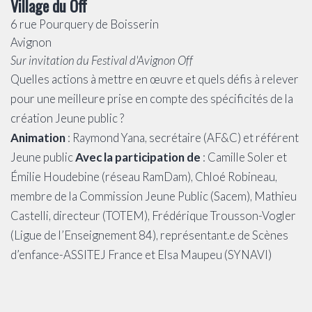
Village du Off
6 rue Pourquery de Boisserin
Avignon
Sur invitation du Festival d'Avignon Off
Quelles actions à mettre en œuvre et quels défis à relever
pour une meilleure prise en compte des spécificités de la
création Jeune public ?
Animation
: Raymond Yana, secrétaire (AF&C) et référent
Jeune public
Avec la participation de
: Camille Soler et
Émilie Houdebine (réseau RamDam), Chloé Robineau,
membre de la Commission Jeune Public (Sacem), Mathieu
Castelli, directeur (TOTEM), Frédérique Trousson-Vogler
(Ligue de l’Enseignement 84), représentant.e de Scènes
d’enfance-ASSITEJ France et Elsa Maupeu (SYNAVI)