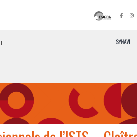
SYNAVI
l
ionnels de l’ISTS – Cloîtr