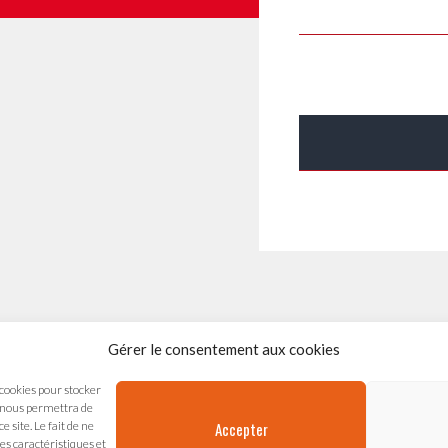
Gérer le consentement aux cookies
s Arts Vivants
 cookies pour stocker
chal de Saxe
s nous permettra de
Accepter
 site. Le fait de ne
es caractéristiques et