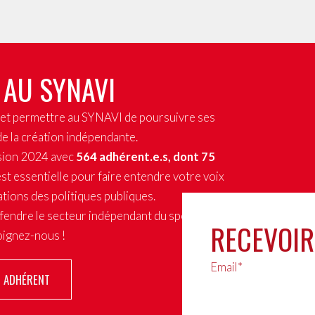
 AU SYNAVI
x et permettre au SYNAVI de poursuivre ses
de la création indépendante.
sion 2024 avec
564 adhérent.e.s, dont 75
st essentielle pour faire entendre votre voix
tions des politiques publiques.
fendre le secteur indépendant du spectacle
RECEVOIR
joignez-nous !
Email*
R ADHÉRENT