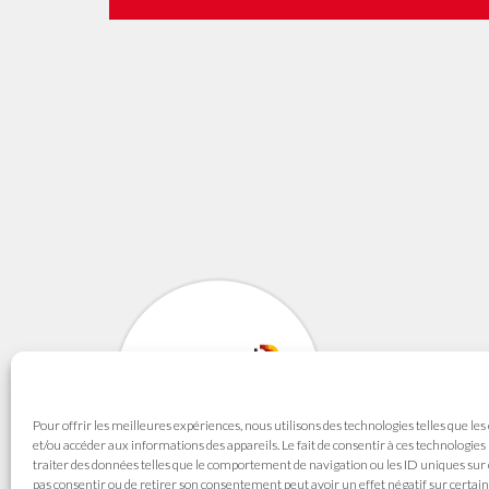
SYNAVI
Syndicat National de
Pour offrir les meilleures expériences, nous utilisons des technologies telles que les
165 avenue du Maré
et/ou accéder aux informations des appareils. Le fait de consentir à ces technologie
69003 LYON
traiter des données telles que le comportement de navigation ou les ID uniques sur ce
pas consentir ou de retirer son consentement peut avoir un effet négatif sur certain