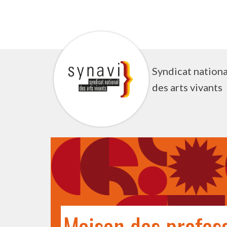
Aller
au
contenu
Syndicat nationa
des arts vivants
Maison des profess