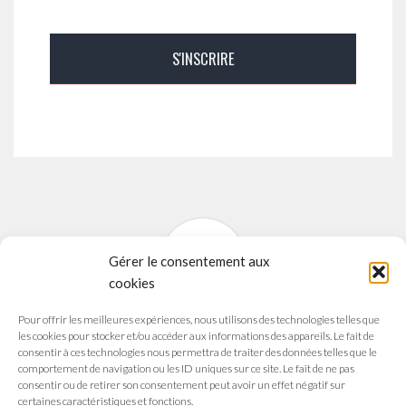
Gérer le consentement aux
cookies
Pour offrir les meilleures expériences, nous utilisons des technologies telles que
SYNAVI
les cookies pour stocker et/ou accéder aux informations des appareils. Le fait de
Syndicat National des Arts Vivants
consentir à ces technologies nous permettra de traiter des données telles que le
comportement de navigation ou les ID uniques sur ce site. Le fait de ne pas
165 avenue du Maréchal de Saxe
consentir ou de retirer son consentement peut avoir un effet négatif sur
69003 LYON
certaines caractéristiques et fonctions.