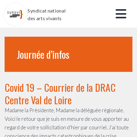
Aller
Syndicat national
au
des arts vivants
contenu
Journée d’infos
Covid 19 – Courrier de la DRAC
Centre Val de Loire
Madame la Présidente, Madame la déléguée régionale,
Voici le retour que je suis en mesure de vous apporter au
regard de votre sollicitation d’hier par courriel. J’ai toute
conscience des impacts catastrophiques de la crise…