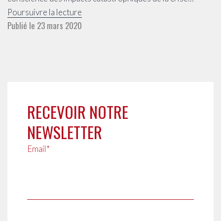
Covid
Poursuivre la lecture
Publié le
23 mars 2020
19
–
Courrier
de
la
DRAC
RECEVOIR NOTRE
Centre
Val
NEWSLETTER
de
Email*
Loire