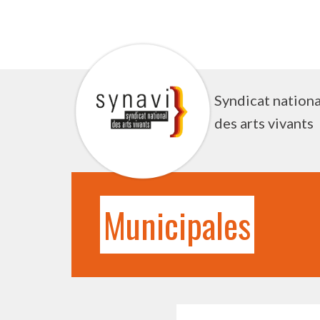
Aller
au
contenu
Syndicat nationa
des arts vivants
Municipales