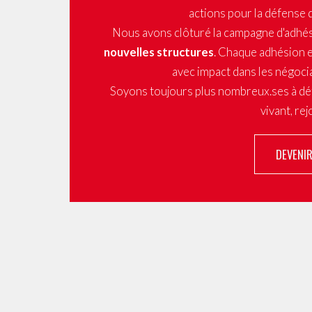
actions pour la défense 
Nous avons clôturé la campagne d'adhé
nouvelles structures
. Chaque adhésion e
avec impact dans les négocia
Soyons toujours plus nombreux.ses à dé
vivant, re
DEVENI