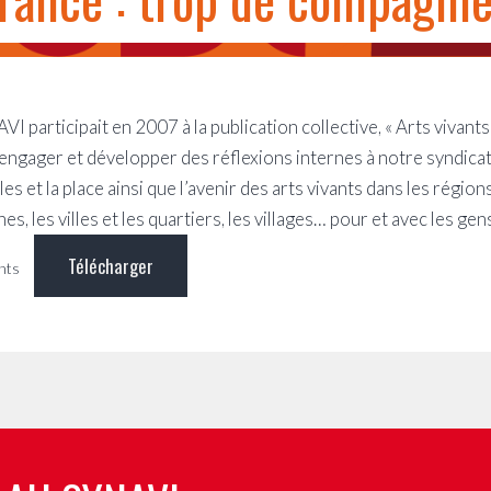
I participait en 2007 à la publication collective, « Arts vivant
d’engager et développer des réflexions internes à notre syndicat
les et la place ainsi que l’avenir des arts vivants dans les rég
, les villes et les quartiers, les villages… pour et avec les ge
Télécharger
nts