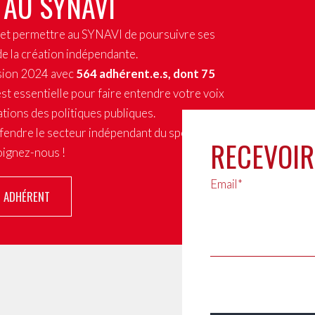
 AU SYNAVI
x et permettre au SYNAVI de poursuivre ses
de la création indépendante.
sion 2024 avec
564 adhérent.e.s, dont 75
st essentielle pour faire entendre votre voix
tions des politiques publiques.
fendre le secteur indépendant du spectacle
RECEVOIR
joignez-nous !
Email*
R ADHÉRENT