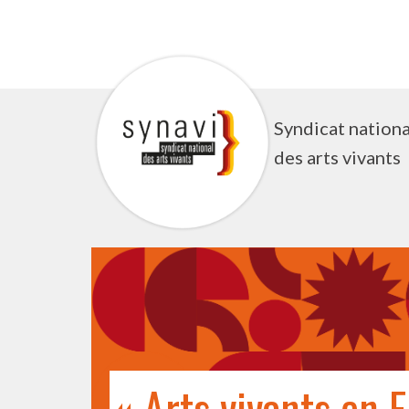
Aller
au
contenu
Syndicat nationa
des arts vivants
« Arts vivants en 