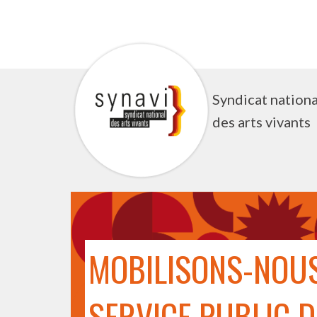
Aller
au
contenu
Syndicat nationa
des arts vivants
MOBILISONS-NOUS
SERVICE PUBLIC D