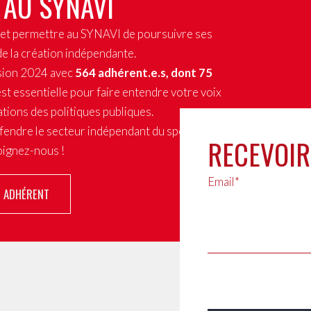
 AU SYNAVI
x et permettre au SYNAVI de poursuivre ses
de la création indépendante.
sion 2024 avec
564 adhérent.e.s, dont 75
st essentielle pour faire entendre votre voix
tions des politiques publiques.
fendre le secteur indépendant du spectacle
RECEVOIR
joignez-nous !
Email*
R ADHÉRENT