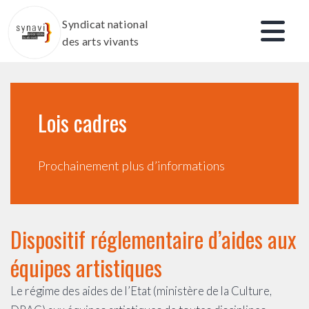
Aller
Syndicat national
au
des arts vivants
contenu
Lois cadres
Prochainement plus d’informations
Dispositif réglementaire d’aides aux
équipes artistiques
Le régime des aides de l’Etat (ministère de la Culture,