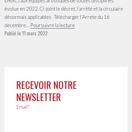
DRAC) aux équipes artistiques de toutes disciplines
évolue en 2022. Ci-joint le décret, l’arrêté et la circulaire
désormais applicables Télécharger l’Arrete du 16
Dispositif
decembre…
Poursuivre la lecture
Publié le
11 mars 2022
réglementaire
d’aides
aux
équipes
artistiques
RECEVOIR NOTRE
NEWSLETTER
Email*