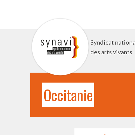
Aller
au
contenu
Syndicat nationa
des arts vivants
Occitanie