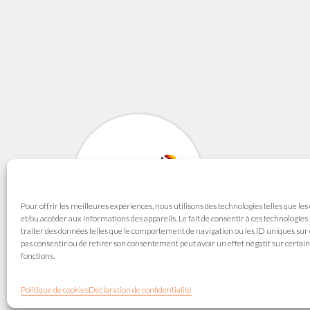
SYNAVI
Syndicat National de
Pour offrir les meilleures expériences, nous utilisons des technologies telles que les
165 avenue du Maré
et/ou accéder aux informations des appareils. Le fait de consentir à ces technologie
69003 LYON
traiter des données telles que le comportement de navigation ou les ID uniques sur ce
pas consentir ou de retirer son consentement peut avoir un effet négatif sur certain
fonctions.
Politique de cookies
Déclaration de confidentialité