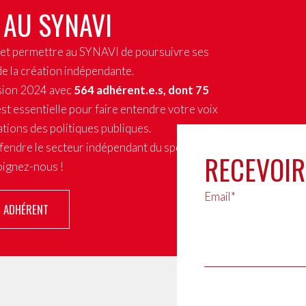
Loire
construite
 AU SYNAVI
2020
x et permettre au SYNAVI de poursuivre ses
de la création indépendante.
sion 2024 avec
564 adhérent.e.s, dont 75
st essentielle pour faire entendre votre voix
tions des politiques publiques.
fendre le secteur indépendant du spectacle
RECEVOIR
joignez-nous !
Email*
R ADHÉRENT