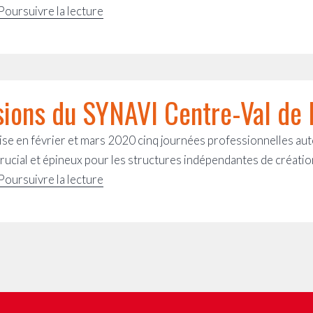
Lettre
Poursuivre la lecture
ouverte
à
Carole
Delga
sions du SYNAVI Centre-Val de
et
aux
e en février et mars 2020 cinq journées professionnelles autou
élu·e·s
crucial et épineux pour les structures indépendantes de créatio
régionaux·le·s
Les
Poursuivre la lecture
pour
Jeudiffusions
une
du
politique
SYNAVI
culturelle
Centre-
inclusive
Val
et
de
co-