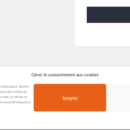
Gérer le consentement aux cookies
s Arts Vivants
 cookies pour stocker
chal de Saxe
s nous permettra de
Accepter
 site. Le fait de ne
es caractéristiques et