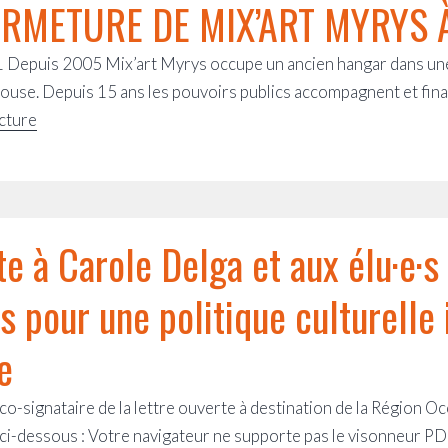
ERMETURE DE MIX’ART MYRYS 
1 Depuis 2005 Mix’art Myrys occupe un ancien hangar dans une 
ulouse. Depuis 15 ans les pouvoirs publics accompagnent et fin
NON
ecture
À
LA
FERMETURE
DE
te à Carole Delga et aux élu·e·s
MIX’ART
MYRYS
s pour une politique culturelle 
À
TOULOUSE
e
o-signataire de la lettre ouverte à destination de la Région Oc
-dessous : Votre navigateur ne supporte pas le visonneur PDF